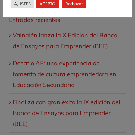
AJUSTES
ACEPTO
Rechazar
Entradas recientes
Valnalón lanza la X Edición del Banco
de Ensayos para Emprender (BEE)
Desafío AE: una experiencia de
fomento de cultura emprendedora en
Educación Secundaria
Finaliza con gran éxito la IX edición del
Banco de Ensayos para Emprender
(BEE)