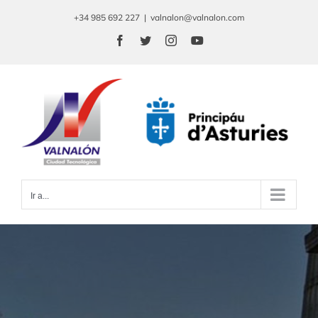
Saltar
+34 985 692 227
|
valnalon@valnalon.com
al
Facebook
Twitter
Instagram
YouTube
contenido
Ir a...