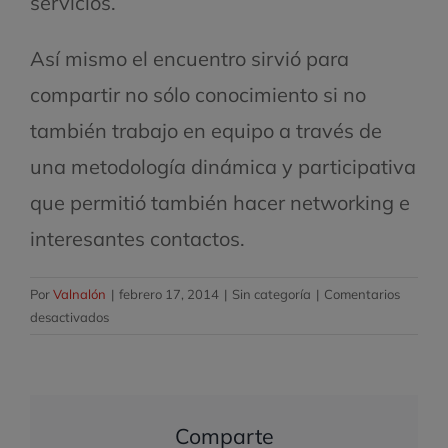
servicios.
Así mismo el encuentro sirvió para
compartir no sólo conocimiento si no
también trabajo en equipo a través de
una metodología dinámica y participativa
que permitió también hacer networking e
interesantes contactos.
Por
Valnalón
|
febrero 17, 2014
|
Sin categoría
|
Comentarios
en
desactivados
Valnalón
y
Futuver
se
Comparte
unen