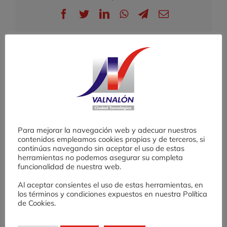
en
Facebook
Twitter
LinkedIn
WhatsApp
Telegram
Correo
un
electrónico
taller
para
impulsar
la
Artículos relacionados
innovación
Desafío AE: una
X
experiencia de
o
fomento de cultura
emprendedora en
Para mejorar la navegación web y adecuar nuestros
Educación
contenidos empleamos cookies propias y de terceros, si
Secundaria
continúas navegando sin aceptar el uso de estas
herramientas no podemos asegurar su completa
funcionalidad de nuestra web.
Al aceptar consientes el uso de estas herramientas, en
los términos y condiciones expuestos en nuestra Política
de Cookies.
Buscar: