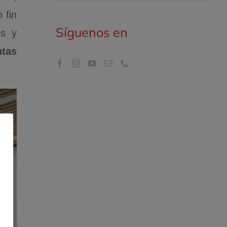
 fin
Síguenos en
es y
ntas