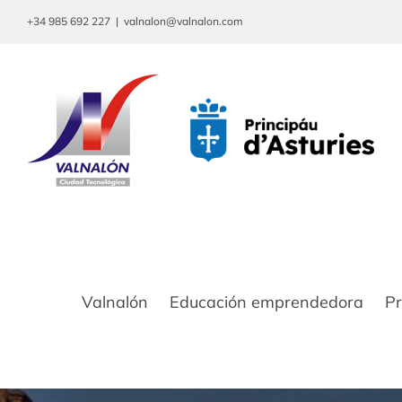
Saltar
+34 985 692 227
|
valnalon@valnalon.com
al
contenido
Valnalón
Educación emprendedora
P