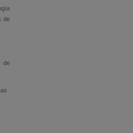
ogía
s de
o de
sas