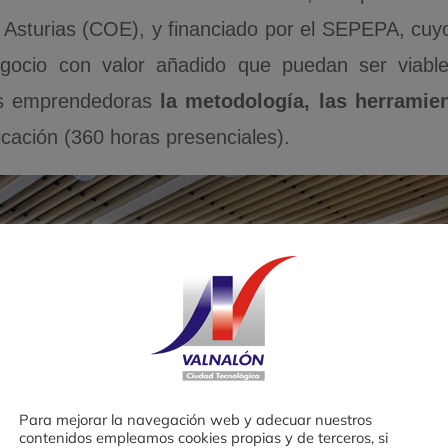
sturias (COE), y financiado por el SEPEPA, cuyo
egocio con valor añadido que puedan ser viabl
nas emprendedoras
la metodología, las herramie
icación (360 horas presenciales).
Para mejorar la navegación web y adecuar nuestros
contenidos empleamos cookies propias y de terceros, si