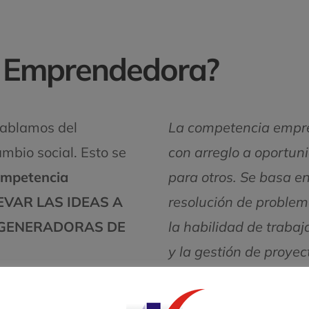
n Emprendedora?
ablamos del
La competencia empren
ambio social. Esto se
con arreglo a oportun
mpetencia
para otros. Se basa en
EVAR LAS IDEAS A
resolución de problema
GENERADORAS DE
la habilidad de trabaj
y la gestión de proyect
fomentar en los niños
Consulta
aquí
el d