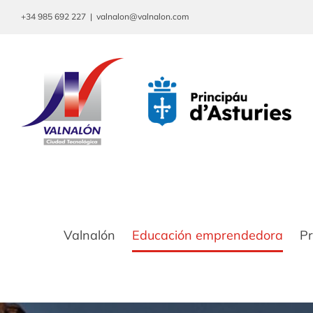
Saltar
+34 985 692 227
|
valnalon@valnalon.com
al
contenido
Valnalón
Educación emprendedora
P