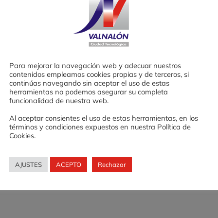
 conocimientos,
Desde VALNALÓN hem
l espíritu
FORMACIÓN PARA 
as en la
proyectos educativos 
e 2018, relativa a
de todo el sistema edu
Para mejorar la navegación web y adecuar nuestros
 permanente
[DO C
contenidos empleamos cookies propias y de terceros, si
Proyectos para empren
continúas navegando sin aceptar el uso de estas
 forma:
herramientas no podemos asegurar su completa
los Proyectos para em
funcionalidad de nuestra web.
Al aceptar consientes el uso de estas herramientas, en los
términos y condiciones expuestos en nuestra Política de
Cookies.
Más inform
AJUSTES
ACEPTO
Rechazar