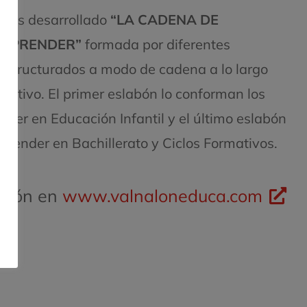
os desarrollado
“LA CADENA DE
EMPRENDER”
formada por diferentes
estructurados a modo de cadena a lo largo
cativo. El primer eslabón lo conforman los
der en Educación Infantil y el último eslabón
prender en Bachillerato y Ciclos Formativos.
ación en
www.valnaloneduca.com