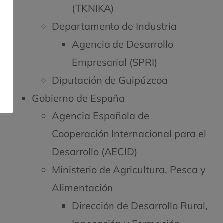
(TKNIKA)
Departamento de Industria
Agencia de Desarrollo
Empresarial (SPRI)
Diputación de Guipúzcoa
Gobierno de España
Agencia Española de
Cooperación Internacional para el
Desarrollo (AECID)
Ministerio de Agricultura, Pesca y
Alimentación
Dirección de Desarrollo Rural,