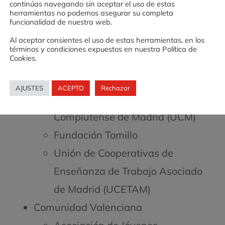
continúas navegando sin aceptar el uso de estas
Fundación del Mon Rural
herramientas no podemos asegurar su completa
funcionalidad de nuestra web.
Fundación Princesa de Girona
Al aceptar consientes el uso de estas herramientas, en los
Comunidad de Madrid
términos y condiciones expuestos en nuestra Política de
Cookies.
Ayuntamiento de Madrid
Fundación Universidad Empresa
AJUSTES
ACEPTO
Rechazar
Fundación General Universidad
Complutense de Madrid (UCM)
Fundación Tomillo
Unión de Cooperativas de
Enseñanza de Trabajo Asociado
de Madrid (UCETAM)
Comunidad Valenciana