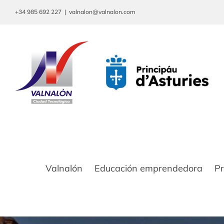
Saltar
+34 985 692 227
|
valnalon@valnalon.com
al
contenido
Valnalón
Educación emprendedora
P