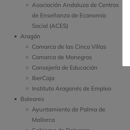
Asociación Andaluza de Centros
de Enseñanza de Economía
Social (ACES)
Aragón
Comarca de las Cinco Villas
Comarca de Monegros
Consejería de Educación
IberCaja
Instituto Aragonés de Empleo
Baleares
Ayuntamiento de Palma de
Mallorca