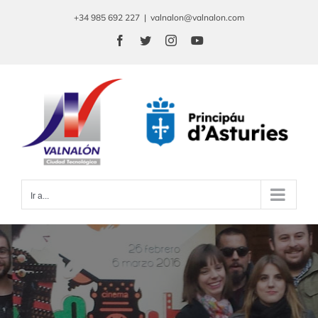
Saltar
+34 985 692 227
|
valnalon@valnalon.com
al
Facebook
Twitter
Instagram
YouTube
contenido
Ir a...