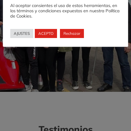
PARTICIPA, es muy
Al aceptar consientes el uso de estas herramientas, en
los términos y condiciones expuestos en nuestra Política
sencillo
de Cookies.
AJUSTES
ACEPTO
Rechazar
Testimonios