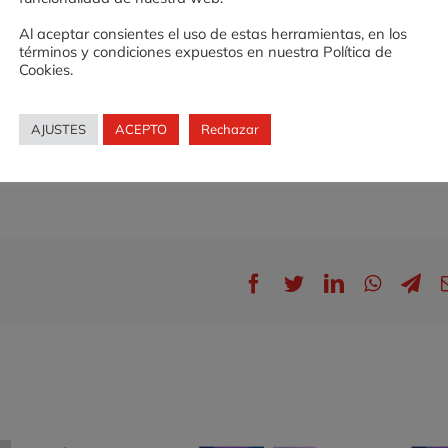
 José Ramón García García CEO de Zesto Increas
Al aceptar consientes el uso de estas herramientas, en los
sturias Gestión Turística.
términos y condiciones expuestos en nuestra Política de
Cookies.
ero@valnalon.com
AJUSTES
ACEPTO
Rechazar
en
os
Taller
‘Estrategias
digitales
para
PYMES’
Facebook
Twitter
LinkedIn
WhatsA
Te