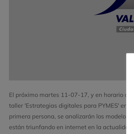
El próximo martes 11-07-17, y en horario de 1
taller 'Estrategias digitales para PYMES' en 
primera persona, se analizarán los modelos d
están triunfando en internet en la actualidad