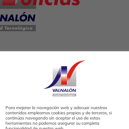
3:00 a 15:00 horas tendrá lugar en el Semillero 
el que de la mano de expertos y casos de éxito en
Para mejorar la navegación web y adecuar nuestros
e negocio y herramientas de marketing digital q
contenidos empleamos cookies propias y de terceros, si
continúas navegando sin aceptar el uso de estas
. Imprescindible. Ponentes: Víctor M. Estrada
herramientas no podemos asegurar su completa
funcionalidad de nuestra web.