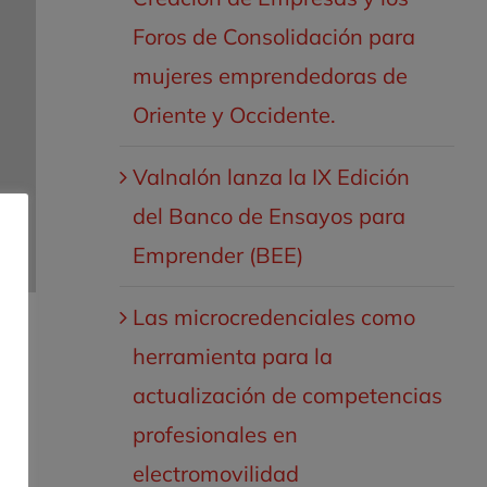
Foros de Consolidación para
mujeres emprendedoras de
Oriente y Occidente.
Valnalón lanza la IX Edición
del Banco de Ensayos para
Emprender (BEE)
Las microcredenciales como
el
herramienta para la
actualización de competencias
ue
profesionales en
electromovilidad