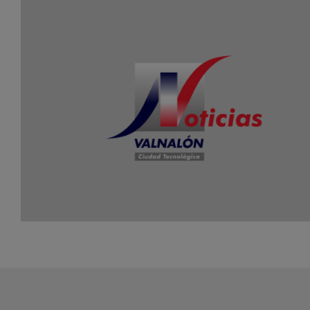
Valnalón y FFES inician los cursos de
formación sobre Creación de Empresas y lo
Foros de Consolidación para mujeres
emprendedoras de Oriente y Occidente.