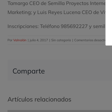
Tamargo CEO de Semilla Proyectos Internet;
Marketing; y Luis Reyes Lucena CEO de Vive A
Inscripciones: Teléfono 985692227 y semill
Por
Valnalón
|
julio 4, 2017
|
Sin categoría
|
Comentarios desactivad
Comparte
Artículos relacionados