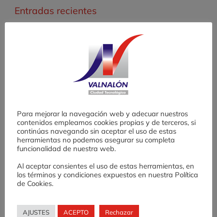
Entradas recientes
Valnalón lanza la X Edición del Banco
de Ensayos para Emprender (BEE)
Desafío AE: una experiencia de
fomento de cultura emprendedora en
Educación Secundaria
Para mejorar la navegación web y adecuar nuestros
contenidos empleamos cookies propias y de terceros, si
continúas navegando sin aceptar el uso de estas
herramientas no podemos asegurar su completa
Finaliza con gran éxito la IX edición del
funcionalidad de nuestra web.
Banco de Ensayos para Emprender
Al aceptar consientes el uso de estas herramientas, en
los términos y condiciones expuestos en nuestra Política
(BEE)
de Cookies.
Seguimos apostando por el
AJUSTES
ACEPTO
Rechazar