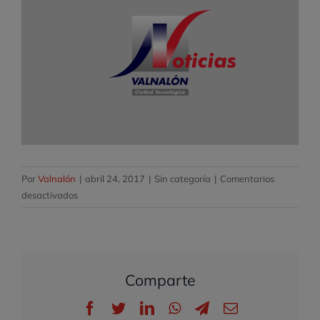
Por
Valnalón
|
abril 24, 2017
|
Sin categoría
|
Comentarios
en
desactivados
Taller:
“Branding-
Gestión
de
Comparte
la
marca”
Facebook
Twitter
LinkedIn
WhatsApp
Telegram
Correo