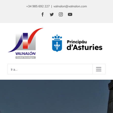
Saltar
+34 985 692 227
|
valnalon@valnalon.com
al
Facebook
Twitter
Instagram
YouTube
contenido
Ir a...