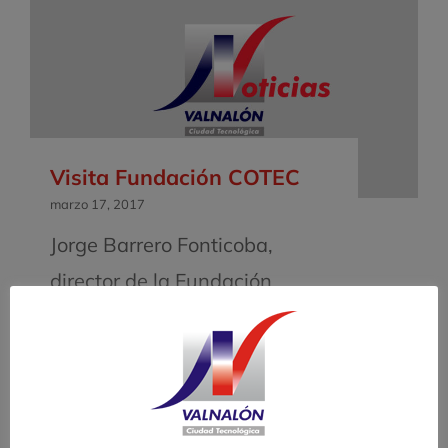
Visita Fundación COTEC
marzo 17, 2017
Jorge Barrero Fonticoba,
director de la Fundación
COTEC realizó una visita de
trabajo junto con Francisco
Delgado Rivero, Director
General de Innovación y