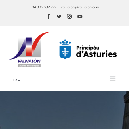
Saltar
+34 985 692 227
|
valnalon@valnalon.com
al
Facebook
Twitter
Instagram
YouTube
contenido
Ir a...