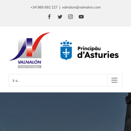
Saltar
+34 985 692 227
|
valnalon@valnalon.com
al
Facebook
Twitter
Instagram
YouTube
contenido
Ir a...