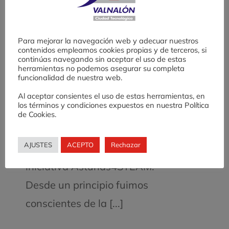
formación del profesorado
en centros de investigación
enero 23, 2025
Para mejorar la navegación web y adecuar nuestros
contenidos empleamos cookies propias y de terceros, si
Una de las facetas más
continúas navegando sin aceptar el uso de estas
herramientas no podemos asegurar su completa
desconocidas de Valnalón es
funcionalidad de nuestra web.
la labor que ha venido
Al aceptar consientes el uso de estas herramientas, en
los términos y condiciones expuestos en nuestra Política
desarrollando en el ámbito de
de Cookies.
la educación científico-
AJUSTES
ACEPTO
Rechazar
tecnológica a través de la
iniciativa Asturias4STEAM.
Desde un principio fuimos
conscientes de la [...]