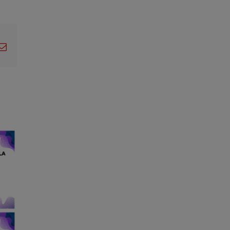
pp
legram
Correo
electrónico