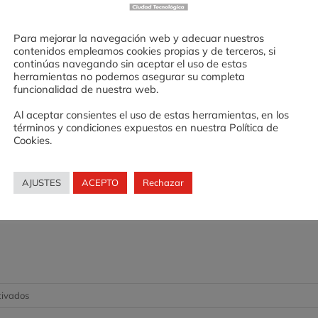
alumnos y alumnas. Los mercados se celebraron 
studiantil del Emprendimiento´ de la región de l
Para mejorar la navegación web y adecuar nuestros
contenidos empleamos cookies propias y de terceros, si
naron de colorido los stands confirmando el
continúas navegando sin aceptar el uso de estas
herramientas no podemos asegurar su completa
funcionalidad de nuestra web.
Al aceptar consientes el uso de estas herramientas, en los
 de Valnalón en Chile se ha realizado gracias a
términos y condiciones expuestos en nuestra Política de
Cookies.
y el apoyo financiero de la Corporación de Fome
o del Gobierno de Chile.
AJUSTES
ACEPTO
Rechazar
en
tivados
Mercados