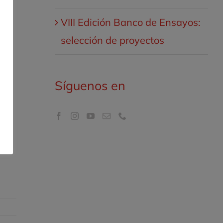
en
VIII Edición Banco de Ensayos:
a
selección de proyectos
Síguenos en
l
nto