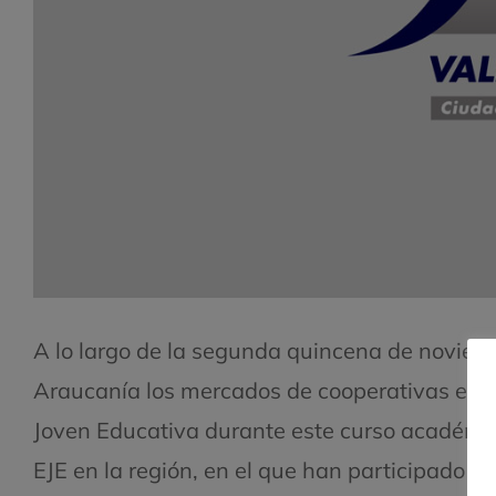
A lo largo de la segunda quincena de noviemb
Araucanía los mercados de cooperativas esco
Joven Educativa durante este curso académico
EJE en la región, en el que han participado 