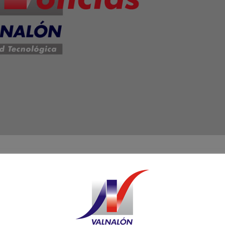
re se celebraron en la región chilena de La
lares que participaron en el proyecto Empresa
. Con estas ferias se produce el cierre del proye
13 centros educativos que han creado 56