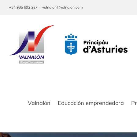
Saltar
+34 985 692 227
|
valnalon@valnalon.com
al
contenido
Valnalón
Educación emprendedora
P