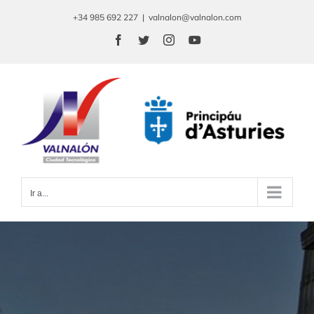
Saltar
+34 985 692 227
|
valnalon@valnalon.com
al
Facebook
Twitter
Instagram
YouTube
contenido
Ir a...