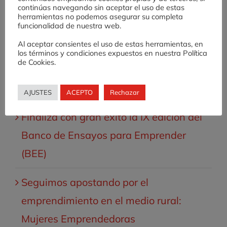
Valnalón lanza la X Edición del Banco
continúas navegando sin aceptar el uso de estas
herramientas no podemos asegurar su completa
de Ensayos para Emprender (BEE)
funcionalidad de nuestra web.
Al aceptar consientes el uso de estas herramientas, en
Desafío AE: una experiencia de
los términos y condiciones expuestos en nuestra Política
de Cookies.
fomento de cultura emprendedora en
Educación Secundaria
AJUSTES
ACEPTO
Rechazar
Finaliza con gran éxito la IX edición del
Banco de Ensayos para Emprender
(BEE)
Seguimos apostando por el
emprendimiento en el medio rural:
Mujeres Emprendedoras