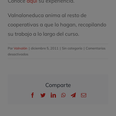
Conoce
aquí
su experiencia.
Valnaloneduca anima al resto de
cooperativas a que lo hagan, recopilando
su trabajo a lo largo del curso.
Por
Valnalón
|
diciembre 5, 2011
|
Sin categoría
|
Comentarios
en
desactivados
Conoce
la
experiencia
de
Comparte
Asturmuros
Facebook
Twitter
LinkedIn
WhatsApp
Telegram
Correo
electrónico