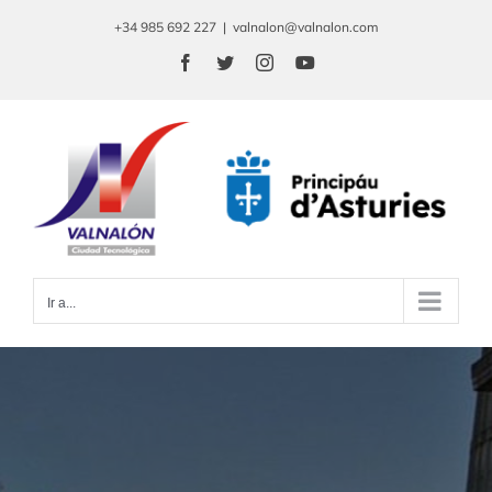
Saltar
+34 985 692 227
|
valnalon@valnalon.com
al
Facebook
Twitter
Instagram
YouTube
contenido
Ir a...