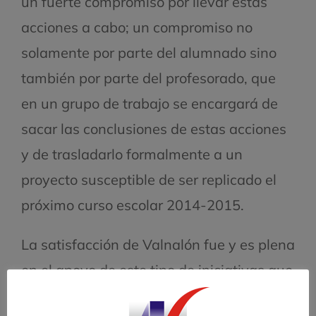
un fuerte compromiso por llevar estas
acciones a cabo; un compromiso no
solamente por parte del alumnado sino
también por parte del profesorado, que
en un grupo de trabajo se encargará de
sacar las conclusiones de estas acciones
y de trasladarlo formalmente a un
proyecto susceptible de ser replicado el
próximo curso escolar 2014-2015.
La satisfacción de Valnalón fue y es plena
en el apoyo de este tipo de iniciativas que
tan buenos resultados supone.