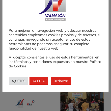
Por
Valnalón
|
diciembre 20, 2013
|
Sin categoría
|
Comentarios
en
desactivados
Alumnos
del
CIFP
Para mejorar la navegación web y adecuar nuestros
contenidos empleamos cookies propias y de terceros, si
de
continúas navegando sin aceptar el uso de estas
Comparte
Cerdeño
herramientas no podemos asegurar su completa
colaboran
funcionalidad de nuestra web.
Facebook
Twitter
LinkedIn
WhatsApp
Telegram
Correo
con
electrónico
Al aceptar consientes el uso de estas herramientas, en
Valnalón
los términos y condiciones expuestos en nuestra Política
en
de Cookies.
el
Proyecto
Artículos relacionados
ENFORMA-
AJUSTES
ACEPTO
Rechazar
T
Desafío AE: una
X
experiencia de
o
fomento de cultura
emprendedora en
Educación