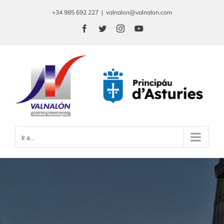
Saltar
+34 985 692 227
|
valnalon@valnalon.com
al
Facebook
Twitter
Instagram
YouTube
contenido
Ir a...