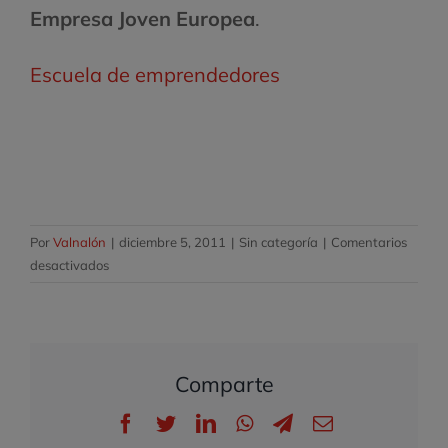
Empresa Joven Europea
.
Escuela de emprendedores
Por
Valnalón
|
diciembre 5, 2011
|
Sin categoría
|
Comentarios
en
desactivados
VII
Mercado
de
Cooperativas
Comparte
Escolares
Facebook
Twitter
LinkedIn
WhatsApp
Telegram
Correo
electrónico