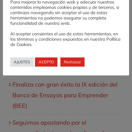
Para mejorar la navegación web y adecuar nuestros
Entradas recientes
contenidos empleamos cookies propias y de terceros, si
continúas navegando sin aceptar el uso de estas
herramientas no podemos asegurar su completa
Valnalón lanza la X Edición del Banco
funcionalidad de nuestra web.
de Ensayos para Emprender (BEE)
Al aceptar consientes el uso de estas herramientas, en
los términos y condiciones expuestos en nuestra Política
de Cookies.
Desafío AE: una experiencia de
fomento de cultura emprendedora en
AJUSTES
ACEPTO
Rechazar
Educación Secundaria
Finaliza con gran éxito la IX edición del
Banco de Ensayos para Emprender
(BEE)
Seguimos apostando por el