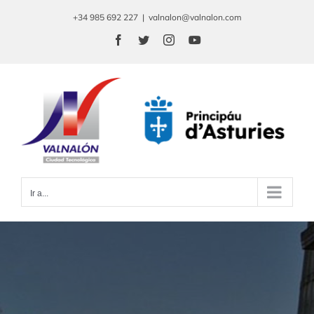
Saltar
+34 985 692 227
|
valnalon@valnalon.com
al
Facebook
Twitter
Instagram
YouTube
contenido
Ir a...