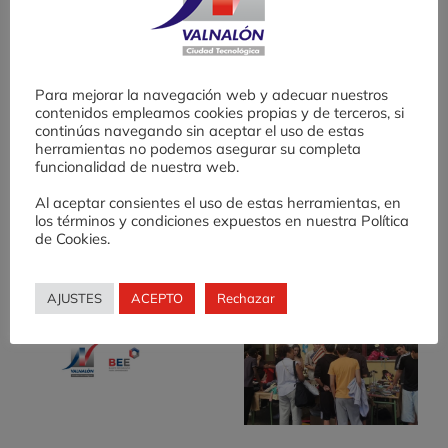
Valnalón
lleva
las
competencias
Para mejorar la navegación web y adecuar nuestros
Comparte
de
contenidos empleamos cookies propias y de terceros, si
continúas navegando sin aceptar el uso de estas
Inoxnalón
herramientas no podemos asegurar su completa
Facebook
Twitter
LinkedIn
WhatsApp
Telegram
Correo
al
funcionalidad de nuestra web.
electrónico
CIFP
de
Al aceptar consientes el uso de estas herramientas, en
los términos y condiciones expuestos en nuestra Política
Avilés
de Cookies.
Artículos relacionados
AJUSTES
ACEPTO
Rechazar
Desafío AE: una
X
experiencia de
o
fomento de cultura
emprendedora en
Educación
Secundaria