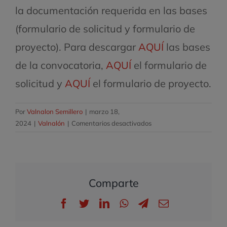
la documentación requerida en las bases
(formulario de solicitud y formulario de
proyecto). Para descargar
AQUÍ
las bases
de la convocatoria,
AQUÍ
el formulario de
solicitud y
AQUÍ
el formulario de proyecto.
Por
Valnalon Semillero
|
marzo 18,
en
2024
|
Valnalón
|
Comentarios desactivados
V
Edición
Banco
de
Comparte
Ensayos
para
Facebook
Twitter
LinkedIn
WhatsApp
Telegram
Correo
Emprender:
electrónico
¡convocatoria