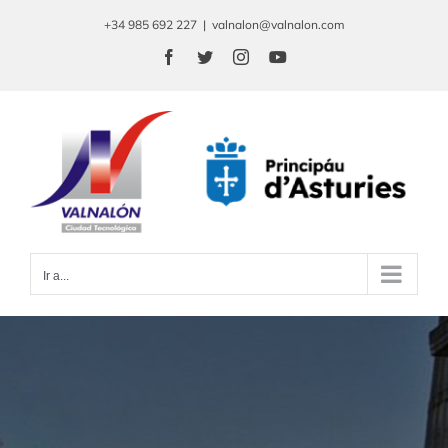
Saltar
+34 985 692 227
|
valnalon@valnalon.com
al
Facebook
Twitter
Instagram
YouTube
contenido
Ir a...