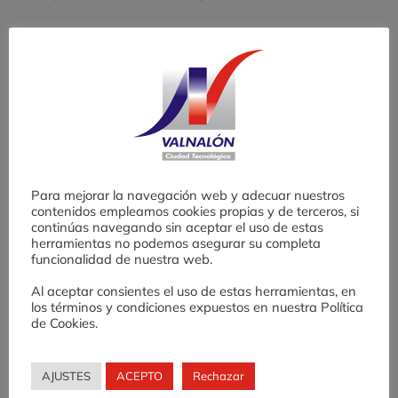
Asesoramiento personalizado
Formación específica para el
desarrollo, análisis y testeo de su
modelo de negocio
Trabajo en equipo con otros
Para mejorar la navegación web y adecuar nuestros
emprendedores/as y empresas.
contenidos empleamos cookies propias y de terceros, si
continúas navegando sin aceptar el uso de estas
herramientas no podemos asegurar su completa
Becas:
funcionalidad de nuestra web.
Al aceptar consientes el uso de estas herramientas, en
Cada proyecto podrá contar con una beca
los términos y condiciones expuestos en nuestra Política
de Cookies.
mensual por la dedicación y el trabajo
realizado en el proyecto por la persona
AJUSTES
ACEPTO
Rechazar
emprendedora participante.