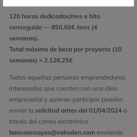
120 horas dedicadas/mes e hito
conseguido — 850,50€ /mes (4
semanas).
Total máximo de beca por proyecto (10
semanas) = 2.126,25€
Todas aquellas personas emprendedoras
interesadas que cuenten con una idea
empresarial y quieran participar pueden
enviar la
solicitud antes del 01/04/2024
a
través del correo electrónico
bancoensayos@valnalon.com
enviando