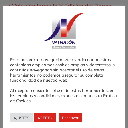
Valnalón lanza la X Edición del Banco
de Ensayos para Emprender (BEE)
Desafío AE: una experiencia de
fomento de cultura emprendedora en
Educación Secundaria
Para mejorar la navegación web y adecuar nuestros
contenidos empleamos cookies propias y de terceros, si
Finaliza con gran éxito la IX edición del
continúas navegando sin aceptar el uso de estas
herramientas no podemos asegurar su completa
Banco de Ensayos para Emprender
funcionalidad de nuestra web.
(BEE)
Al aceptar consientes el uso de estas herramientas, en
los términos y condiciones expuestos en nuestra Política
de Cookies.
Seguimos apostando por el
emprendimiento en el medio rural:
AJUSTES
ACEPTO
Rechazar
Mujeres Emprendedoras