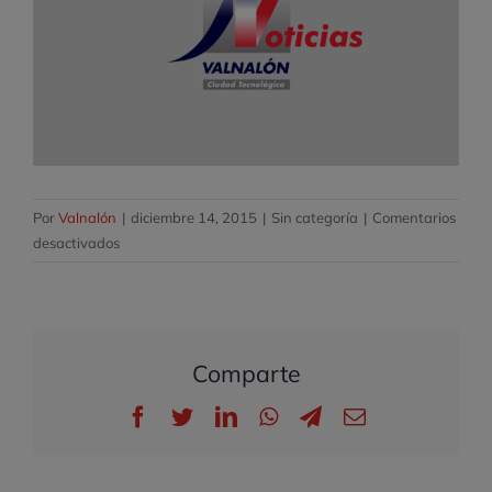
Por
Valnalón
|
diciembre 14, 2015
|
Sin categoría
|
Comentarios
en
desactivados
Taller
Plataformas
de
negocios
Comparte
Facebook
Twitter
LinkedIn
WhatsApp
Telegram
Correo
electrónico