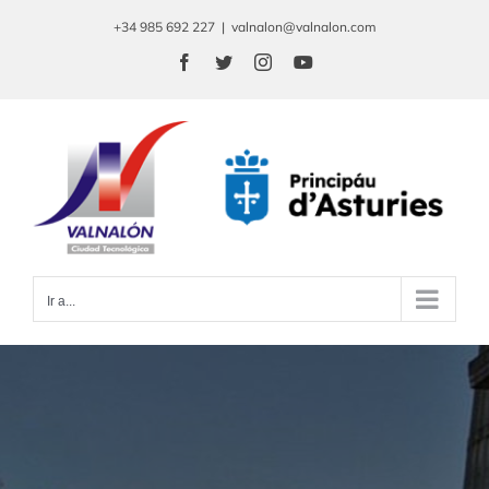
Saltar
+34 985 692 227
|
valnalon@valnalon.com
al
Facebook
Twitter
Instagram
YouTube
contenido
Ir a...