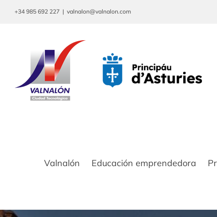
Saltar
+34 985 692 227
|
valnalon@valnalon.com
al
contenido
Valnalón
Educación emprendedora
P