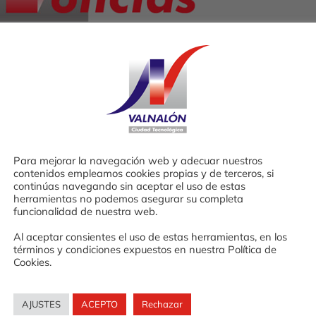
Para mejorar la navegación web y adecuar nuestros
contenidos empleamos cookies propias y de terceros, si
continúas navegando sin aceptar el uso de estas
herramientas no podemos asegurar su completa
funcionalidad de nuestra web.
en
vados
Al aceptar consientes el uso de estas herramientas, en los
StartupGrind
términos y condiciones expuestos en nuestra Política de
Asturias
Cookies.
en
Valnalón
AJUSTES
ACEPTO
Rechazar
Facebook
Twitter
LinkedIn
WhatsA
Te