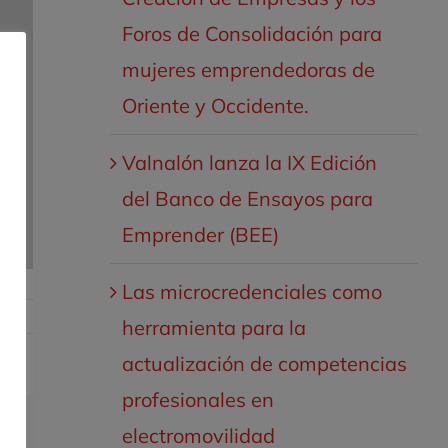
Foros de Consolidación para
mujeres emprendedoras de
Oriente y Occidente.
Valnalón lanza la IX Edición
del Banco de Ensayos para
Emprender (BEE)
Las microcredenciales como
herramienta para la
actualización de competencias
profesionales en
electromovilidad
pp
legram
Correo