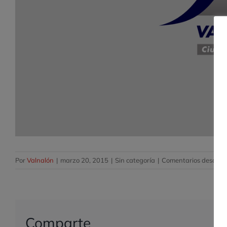
Por
Valnalón
|
marzo 20, 2015
|
Sin categoría
|
Comentarios desacti
Comparte