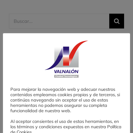
Buscar:
Entradas recientes
Valnalón lanza la X Edición del Banco
de Ensayos para Emprender (BEE)
Desafío AE: una experiencia de
Para mejorar la navegación web y adecuar nuestros
contenidos empleamos cookies propias y de terceros, si
fomento de cultura emprendedora en
continúas navegando sin aceptar el uso de estas
herramientas no podemos asegurar su completa
Educación Secundaria
funcionalidad de nuestra web.
Al aceptar consientes el uso de estas herramientas, en
Finaliza con gran éxito la IX edición del
los términos y condiciones expuestos en nuestra Política
de Cookies.