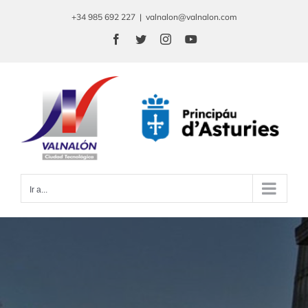
Saltar
+34 985 692 227
|
valnalon@valnalon.com
al
Facebook
Twitter
Instagram
YouTube
contenido
Ir a...