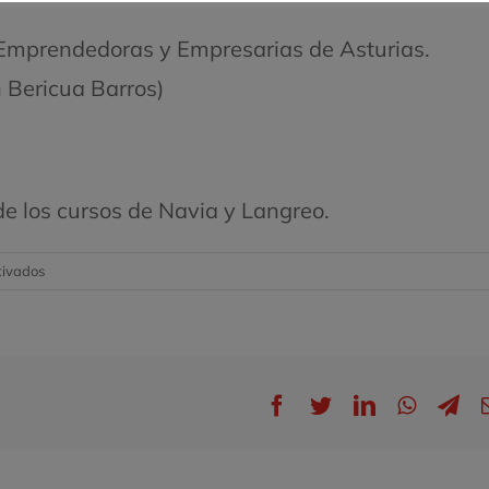
 Emprendedoras y Empresarias de Asturias.
 Bericua Barros)
e los cursos de Navia y Langreo.
en
tivados
Oferta
formativa
de
La
escuela
Facebook
Twitter
LinkedIn
WhatsA
Te
de
emprendedoras
y