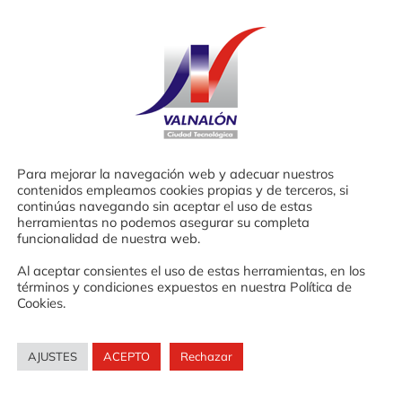
mpresarial.
un total de 68 horas en las que se abordan los
l: capacidades emprendedoras, marketing,
Para mejorar la navegación web y adecuar nuestros
 se impartirán son las siguientes:
contenidos empleamos cookies propias y de terceros, si
continúas navegando sin aceptar el uso de estas
herramientas no podemos asegurar su completa
funcionalidad de nuestra web.
 de 2011
Al aceptar consientes el uso de estas herramientas, en los
términos y condiciones expuestos en nuestra Política de
de 2011
Cookies.
AJUSTES
ACEPTO
Rechazar