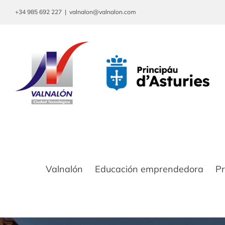
Saltar
+34 985 692 227
|
valnalon@valnalon.com
al
contenido
Valnalón
Educación emprendedora
P