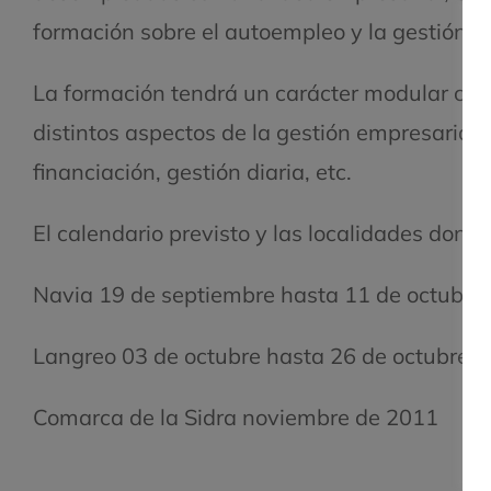
formación sobre el autoempleo y la gestión e
La formación tendrá un carácter modular con 
distintos aspectos de la gestión empresaria
financiación, gestión diaria, etc.
El calendario previsto y las localidades donde
Navia 19 de septiembre hasta 11 de octubre
Langreo 03 de octubre hasta 26 de octubre 
Comarca de la Sidra noviembre de 2011