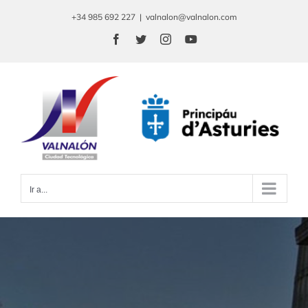
Saltar
+34 985 692 227
|
valnalon@valnalon.com
al
Facebook
Twitter
Instagram
YouTube
contenido
Ir a...