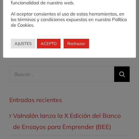
funcionalidad de nuestra web.
X
experiencia de
o
fomento de cultura
Al aceptar consientes el uso de estas herramientas, en
emprendedora en
los términos y condiciones expuestos en nuestra Política
Educación
de Cookies.
Secundaria
AJUSTES
ACEPTO
Rechazar
Buscar:
Entradas recientes
Valnalón lanza la X Edición del Banco
de Ensayos para Emprender (BEE)