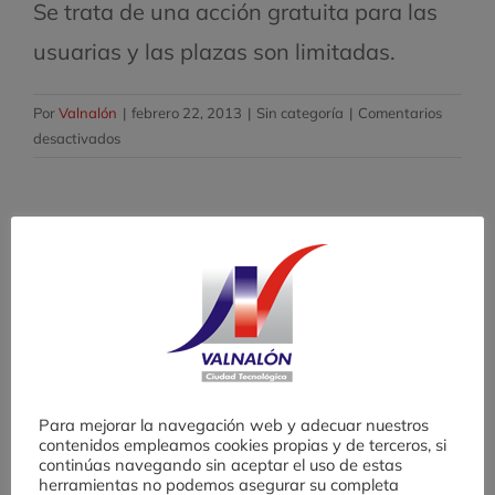
Se trata de una acción gratuita para las
usuarias y las plazas son limitadas.
Por
Valnalón
|
febrero 22, 2013
|
Sin categoría
|
Comentarios
en
desactivados
La
EEEA
convoca
su
Comparte
primer
curso
Facebook
Twitter
LinkedIn
WhatsApp
Telegram
Correo
de
electrónico
este
año
2013
en
Para mejorar la navegación web y adecuar nuestros
Artículos relacionados
Avilés
contenidos empleamos cookies propias y de terceros, si
continúas navegando sin aceptar el uso de estas
herramientas no podemos asegurar su completa
Desafío AE: una