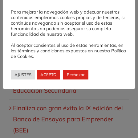
Para mejorar la navegación web y adecuar nuestros
contenidos empleamos cookies propias y de terceros, si
continúas navegando sin aceptar el uso de estas
Entradas recientes
herramientas no podemos asegurar su completa
funcionalidad de nuestra web.
Valnalón lanza la X Edición del Banco
Al aceptar consientes el uso de estas herramientas, en
de Ensayos para Emprender (BEE)
los términos y condiciones expuestos en nuestra Política
de Cookies.
Desafío AE: una experiencia de
AJUSTES
ACEPTO
Rechazar
fomento de cultura emprendedora en
Educación Secundaria
Finaliza con gran éxito la IX edición del
Banco de Ensayos para Emprender
(BEE)