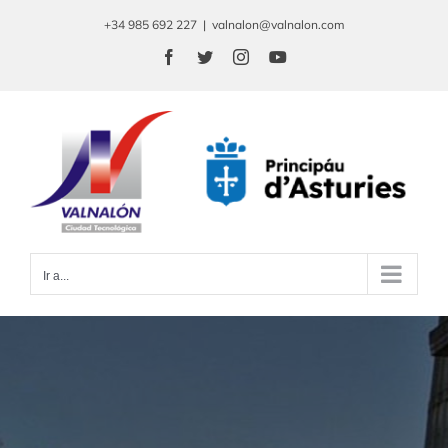
Saltar
+34 985 692 227
|
valnalon@valnalon.com
al
Facebook
Twitter
Instagram
YouTube
contenido
Ir a...