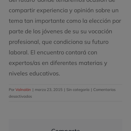
compartir experiencia y opinión sobre un
tema tan importante como la elección por
parte de los jóvenes de su su vocación
profesional, que condiciona su futuro
laboral. El encuentro contará con
expertos/as en diferentes materias y
niveles educativos.
Por
Valnalón
|
marzo 23, 2015
|
Sin categoría
|
Comentarios
en
desactivados
La
EEEA
celebrará
el
Comparte
foro