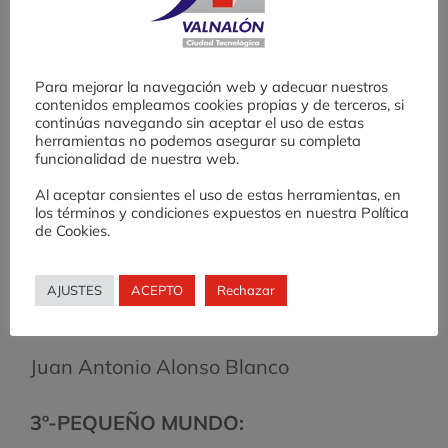
Tipografías en Metal
Álvaro Huergo Capín
Para mejorar la navegación web y adecuar nuestros
contenidos empleamos cookies propias y de terceros, si
continúas navegando sin aceptar el uso de estas
Javier izquierdo Muñoz
herramientas no podemos asegurar su completa
funcionalidad de nuestra web.
Al aceptar consientes el uso de estas herramientas, en
Daniel Martínez González
los términos y condiciones expuestos en nuestra Política
de Cookies.
Adrián Sinón Lozano
AJUSTES
ACEPTO
Rechazar
Jairo Iván trillo López
Juan Antonio Alonso Blanco
3º-PEQUEÑO MUNDO: