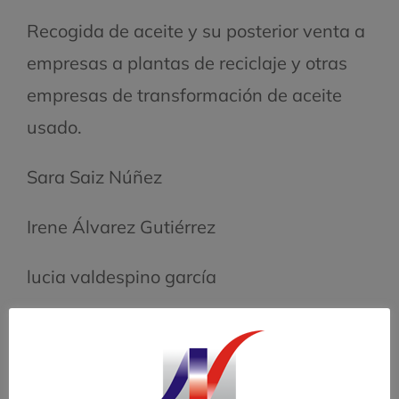
Recogida de aceite y su posterior venta a
empresas a plantas de reciclaje y otras
empresas de transformación de aceite
usado.
Sara Saiz Núñez
Irene Álvarez Gutiérrez
lucia valdespino garcía
Carlota F. Guerra Langa
2º-ACER STREET: