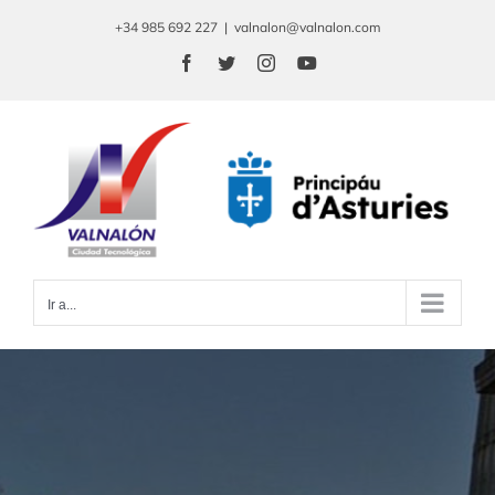
Saltar
+34 985 692 227
|
valnalon@valnalon.com
al
Facebook
Twitter
Instagram
YouTube
contenido
Ir a...