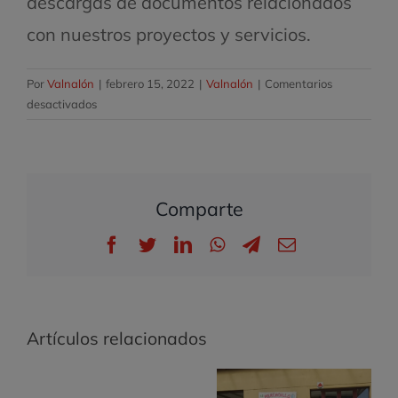
descargas de documentos relacionados
con nuestros proyectos y servicios.
Por
Valnalón
|
febrero 15, 2022
|
Valnalón
|
Comentarios
en
desactivados
Estrenamos
nueva
web
Comparte
Facebook
Twitter
LinkedIn
WhatsApp
Telegram
Correo
electrónico
Artículos relacionados
Desafío AE: una