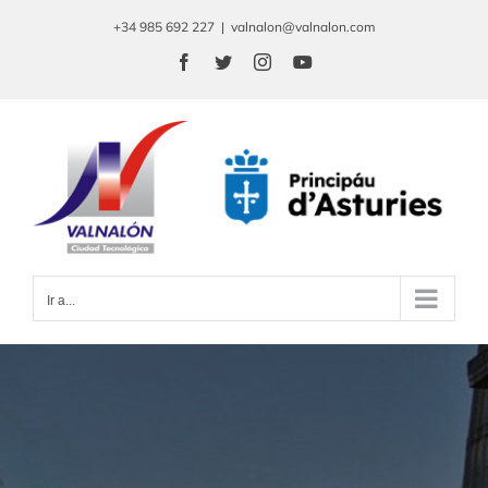
Saltar
+34 985 692 227
|
valnalon@valnalon.com
al
Facebook
Twitter
Instagram
YouTube
contenido
Ir a...