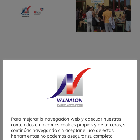
X
experiencia de
o
fomento de cultura
emprendedora en
Educación
Secundaria
Buscar:
Entradas recientes
Valnalón lanza la X Edición del Banco
Para mejorar la navegación web y adecuar nuestros
de Ensayos para Emprender (BEE)
contenidos empleamos cookies propias y de terceros, si
continúas navegando sin aceptar el uso de estas
herramientas no podemos asegurar su completa