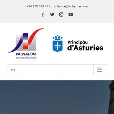
Saltar
+34 985 692 227
|
valnalon@valnalon.com
al
Facebook
Twitter
Instagram
YouTube
contenido
Ir a...