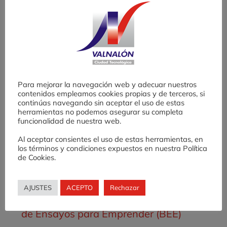
Desafío AE: una
X
experiencia de
o
fomento de cultura
emprendedora en
Educación
Secundaria
Para mejorar la navegación web y adecuar nuestros
contenidos empleamos cookies propias y de terceros, si
continúas navegando sin aceptar el uso de estas
herramientas no podemos asegurar su completa
funcionalidad de nuestra web.
Buscar:
Al aceptar consientes el uso de estas herramientas, en
los términos y condiciones expuestos en nuestra Política
de Cookies.
Entradas recientes
AJUSTES
ACEPTO
Rechazar
Valnalón lanza la X Edición del Banco
de Ensayos para Emprender (BEE)