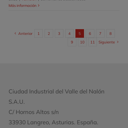
Tejiendo
Más información
redes
de
contactos
–
Anterior
1
2
3
4
5
6
7
8
Jornada
9
10
11
Siguiente
innovar
y
emprender
Ciudad Industrial del Valle del Nalón
S.A.U.
C/ Hornos Altos s/n
33930 Langreo, Asturias. España.