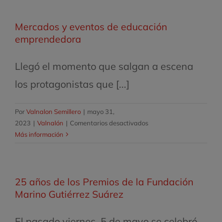
los
convocatoria
XXII
para
Mercados y eventos de educación
‘Premios
la
Semillero
emprendedora
III
de
Edición
Proyectos
del
Llegó el momento que salgan a escena
Valnalón’
Banco
los protagonistas que [...]
de
Ensayos
Por
Valnalon Semillero
|
mayo 31,
en
2023
|
Valnalón
|
Comentarios desactivados
Mercados
Más información
y
eventos
de
25 años de los Premios de la Fundación
educación
emprendedora
Marino Gutiérrez Suárez
El pasado viernes, 5 de mayo se celebró