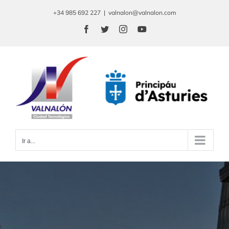
Saltar
+34 985 692 227
|
valnalon@valnalon.com
al
Facebook
Twitter
Instagram
YouTube
contenido
Ir a...