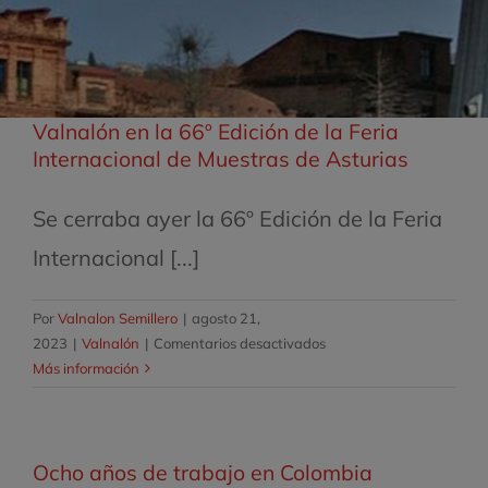
Valnalón en la 66º Edición de la Feria
Internacional de Muestras de Asturias
Se cerraba ayer la 66º Edición de la Feria
Internacional [...]
Por
Valnalon Semillero
|
agosto 21,
en
2023
|
Valnalón
|
Comentarios desactivados
Valnalón
Más información
en
la
66º
Ocho años de trabajo en Colombia
Edición