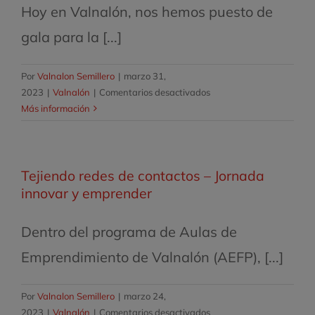
Hoy en Valnalón, nos hemos puesto de
gala para la [...]
Por
Valnalon Semillero
|
marzo 31,
en
2023
|
Valnalón
|
Comentarios desactivados
Podcast
Más información
presentación
del
espacio
Tejiendo redes de contactos – Jornada
coworking
de
innovar y emprender
Valnalón
Dentro del programa de Aulas de
Emprendimiento de Valnalón (AEFP), [...]
Por
Valnalon Semillero
|
marzo 24,
en
2023
|
Valnalón
|
Comentarios desactivados