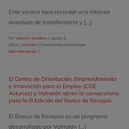
de
la
Este verano toca recordar una intensa
Feria
aventura de transferencia y [...]
Internacional
de
Muestras
Por
Valnalon Semillero
|
agosto 2,
de
en
2023
|
Valnalón
|
Comentarios desactivados
Asturias
Ocho
Más información
años
de
trabajo
El Centro de Orientación, Emprendimiento
en
Colombia
e Innovación para el Empleo (COE
Asturias) y Valnalón abren la convocatoria
para la III Edición del Banco de Ensayos
El Banco de Ensayos es un programa
desarrollado por Valnalón [...]