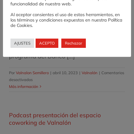
Más información
funcionalidad de nuestra web.
Racing
Cars
Al aceptar consientes el uso de estas herramientas, en
los términos y condiciones expuestos en nuestra Política
presenta
de Cookies.
Comienzo del Banco de Ensayos
su
nuevo
vehículo
AJUSTES
ACEPTO
Rechazar
Hoy ha dado comienzo en Valnalón el
de
programa del Banco [...]
competición
Por
Valnalon Semillero
|
abril 10, 2023
|
Valnalón
|
Comentarios
en
desactivados
Comienzo
Más información
del
Banco
de
Podcast presentación del espacio
Ensayos
coworking de Valnalón