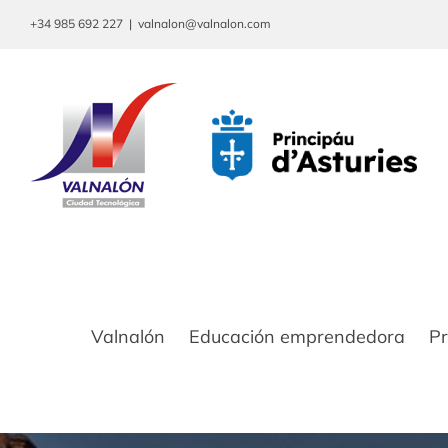
Saltar
+34 985 692 227
|
valnalon@valnalon.com
al
contenido
Valnalón
Educación emprendedora
P