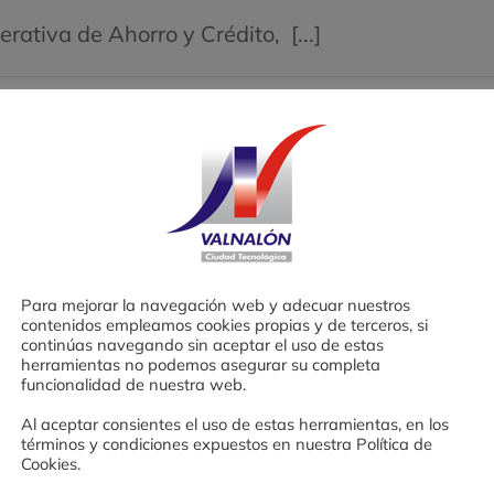
2024
rativa de Ahorro y Crédito, [...]
en
activados
Viajes
que
enseñan,
de Ensayos!
personas
que
aprenden
s [...]
Para mejorar la navegación web y adecuar nuestros
contenidos empleamos cookies propias y de terceros, si
en
tivados
continúas navegando sin aceptar el uso de estas
¡Seguimos
herramientas no podemos asegurar su completa
trabajando
funcionalidad de nuestra web.
en
Al aceptar consientes el uso de estas herramientas, en los
el
términos y condiciones expuestos en nuestra Política de
Banco
Cookies.
de