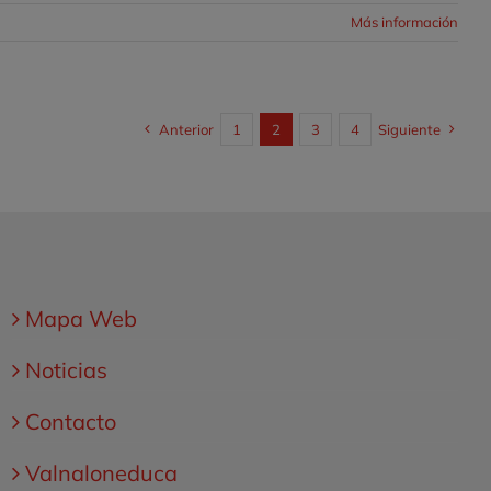
Más información
Anterior
1
2
3
4
Siguiente
Mapa Web
Noticias
Contacto
Valnaloneduca