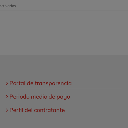
de
en
activados
Valnalón
Nacen
los
premios
Future
Minds
Portal de transparencia
Periodo medio de pago
Perfil del contratante