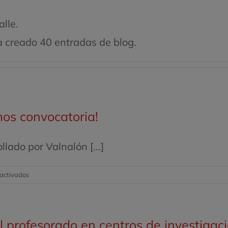
lle.
 creado 40 entradas de blog.
mos convocatoria!
ado por Valnalón [...]
en
activados
VII
Edición
Banco
l profesorado en centros de investigac
de