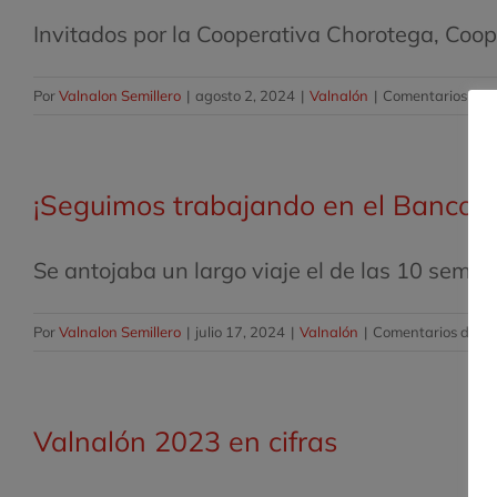
Invitados por la Cooperativa Chorotega, Coope
Por
Valnalon Semillero
|
agosto 2, 2024
|
Valnalón
|
Comentarios des
¡Seguimos trabajando en el Banco 
Se antojaba un largo viaje el de las 10 semana
Por
Valnalon Semillero
|
julio 17, 2024
|
Valnalón
|
Comentarios desac
Valnalón 2023 en cifras