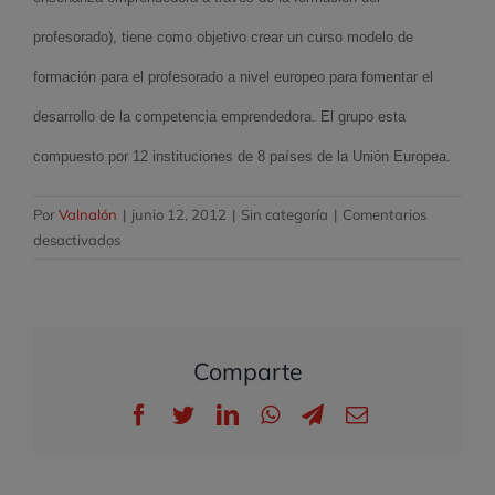
profesorado)
, tiene como objetivo crear un curso modelo de
formación para el profesorado a nivel europeo para fomentar el
desarrollo de la competencia emprendedora. El grupo esta
compuesto por 12 instituciones de 8 países de la Unión Europea.
Por
Valnalón
|
junio 12, 2012
|
Sin categoría
|
Comentarios
en
desactivados
ADEPTT
–
Acknowledging
and
Comparte
Developing
Entrepreneurial
Facebook
Twitter
LinkedIn
WhatsApp
Telegram
Correo
Practice
electrónico
in
Teacher
Training