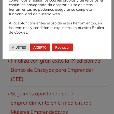
contenidos empleamos cookies propias y de terceros, si
Valnalón lanza la X Edición del Banco
continúas navegando sin aceptar el uso de estas
herramientas no podemos asegurar su completa
de Ensayos para Emprender (BEE)
funcionalidad de nuestra web.
Al aceptar consientes el uso de estas herramientas, en
Desafío AE: una experiencia de
los términos y condiciones expuestos en nuestra Política
de Cookies.
fomento de cultura emprendedora en
Educación Secundaria
AJUSTES
ACEPTO
Rechazar
Finaliza con gran éxito la IX edición del
Banco de Ensayos para Emprender
(BEE)
Seguimos apostando por el
emprendimiento en el medio rural:
Mujeres Emprendedoras