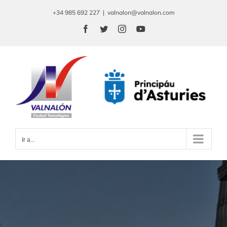
Saltar
+34 985 692 227
|
valnalon@valnalon.com
al
Facebook
Twitter
Instagram
YouTube
contenido
Ir a...