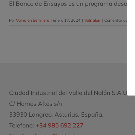
El Banco de Ensayos es un programa desarroll
Por
Valnalon Semillero
|
enero 17, 2024
|
Valnalón
|
Comentarios des
Ciudad Industrial del Valle del Nalón S.A.U.
C/ Hornos Altos s/n
33930 Langreo, Asturias. España.
Teléfono:
+34 985 692 227