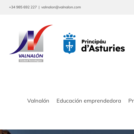
Saltar
+34 985 692 227
|
valnalon@valnalon.com
al
contenido
Valnalón
Educación emprendedora
P