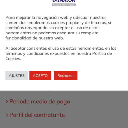
ado por Valnalón [...]
Para mejorar la navegación web y adecuar nuestros
en
activados
contenidos empleamos cookies propias y de terceros, si
Abierta
continúas navegando sin aceptar el uso de estas
la
herramientas no podemos asegurar su completa
funcionalidad de nuestra web.
convocatoria
para
Al aceptar consientes el uso de estas herramientas, en los
una
términos y condiciones expuestos en nuestra Política de
Cookies.
nueva
edición
del
AJUSTES
ACEPTO
Rechazar
programa:
Banco
Portal de transparencia
de
Ensayos
Periodo medio de pago
para
Emprender
Perfil del contratante