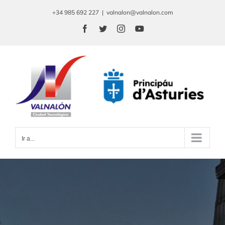
Saltar
+34 985 692 227
|
valnalon@valnalon.com
al
Facebook
Twitter
Instagram
YouTube
contenido
Ir a...