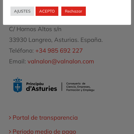
Ciudad Industrial del Valle del Nalón
AJUSTES
ACEPTO
Rechazar
S.A.U.
C/ Hornos Altos s/n
33930 Langreo, Asturias. España.
Teléfono:
+34 985 692 227
Email:
valnalon@valnalon.com
Portal de transparencia
Periodo medio de pago