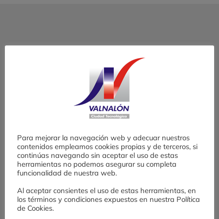
Ciudad Industrial del Valle del Nalón
S.A.U.
C/ Hornos Altos s/n
33930 Langreo, Asturias. España.
Teléfono:
+34 985 692 227
Para mejorar la navegación web y adecuar nuestros
Email:
valnalon@valnalon.com
contenidos empleamos cookies propias y de terceros, si
continúas navegando sin aceptar el uso de estas
herramientas no podemos asegurar su completa
funcionalidad de nuestra web.
Al aceptar consientes el uso de estas herramientas, en
los términos y condiciones expuestos en nuestra Política
de Cookies.