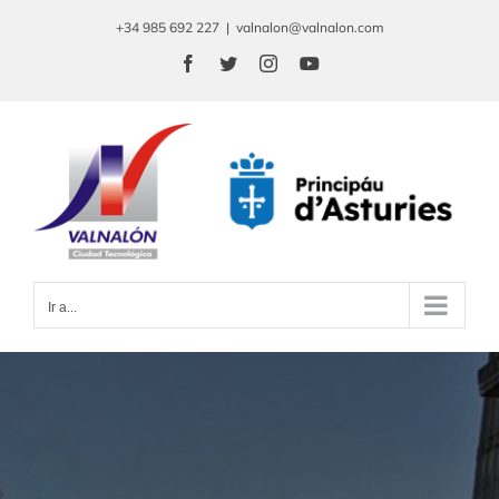
Saltar
+34 985 692 227
|
valnalon@valnalon.com
al
Facebook
Twitter
Instagram
YouTube
contenido
Ir a...