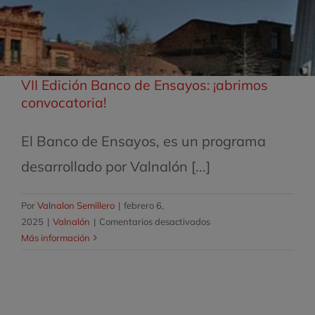
VII Edición Banco de Ensayos: ¡abrimos
convocatoria!
El Banco de Ensayos, es un programa
desarrollado por Valnalón [...]
Por
Valnalon Semillero
|
febrero 6,
en
2025
|
Valnalón
|
Comentarios desactivados
VII
Más información
Edición
Banco
de
Ensayos: