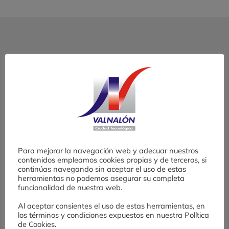
¡abrimos
convocatoria!
Ciudad Industrial del Valle del Nalón
S.A.U.
C/ Hornos Altos s/n
33930 Langreo, Asturias. España.
Teléfono:
+34 985 692 227
Para mejorar la navegación web y adecuar nuestros
Email:
valnalon@valnalon.com
contenidos empleamos cookies propias y de terceros, si
continúas navegando sin aceptar el uso de estas
herramientas no podemos asegurar su completa
funcionalidad de nuestra web.
Al aceptar consientes el uso de estas herramientas, en
los términos y condiciones expuestos en nuestra Política
de Cookies.