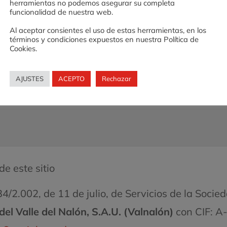
herramientas no podemos asegurar su completa
funcionalidad de nuestra web.
Al aceptar consientes el uso de estas herramientas, en los
términos y condiciones expuestos en nuestra Política de
Cookies.
AJUSTES
ACEPTO
Rechazar
de este sitio
4/2.002, de 11 de julio, de Servicios de la Socie
del Valle del Nalón, S.A.U. (Valnalón)
con CIF: A