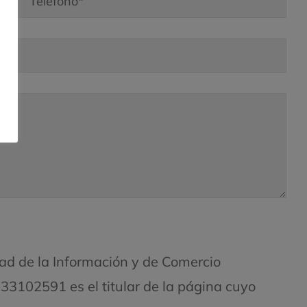
dad de la Información y de Comercio
-33102591 es el titular de la página cuyo