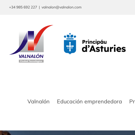
Saltar
+34 985 692 227
|
valnalon@valnalon.com
al
contenido
Valnalón
Educación emprendedora
P