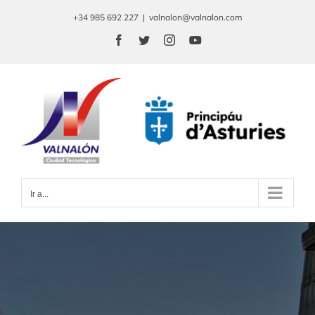
Saltar
+34 985 692 227
|
valnalon@valnalon.com
al
Facebook
Twitter
Instagram
YouTube
contenido
Ir a...