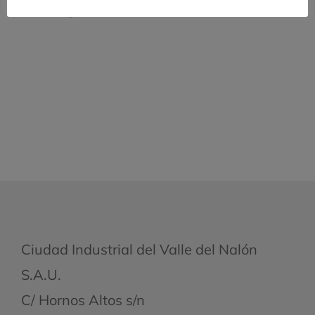
Descargar PDF
Ciudad Industrial del Valle del Nalón
S.A.U.
C/ Hornos Altos s/n