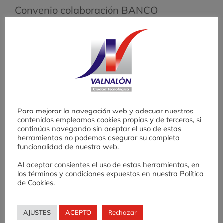
Convenio colaboración BANCO
SABADELL.
Descargar PDF
Convenio colaboración CAJA RURAL.
Descargar PDF
Convenio colaboración CAJA RURAL.
Para mejorar la navegación web y adecuar nuestros
Descargar PDF
contenidos empleamos cookies propias y de terceros, si
continúas navegando sin aceptar el uso de estas
herramientas no podemos asegurar su completa
Convenio colaboración ASOCIACIÓN
funcionalidad de nuestra web.
CULTURAL MERCADO ECOLÓGICO Y
Al aceptar consientes el uso de estas herramientas, en
los términos y condiciones expuestos en nuestra Política
ARTESANO.
Descargar PDF
de Cookies.
Convenio colaboración UNIOVI.
AJUSTES
ACEPTO
Rechazar